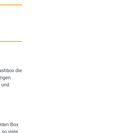
Cashbox die
zigen
g und
renten Box
 so viele