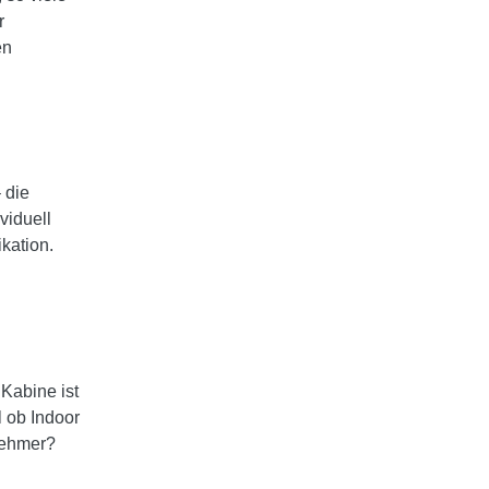
r
en
 die
viduell
kation.
 Kabine ist
l ob Indoor
lnehmer?