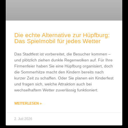
Die echte Alternative zur Hüpfburg:
Das Spielmobil für jedes Wetter
Das Stadtfest ist vorbereitet, die Besucher kommen –
und plötzlich ziehen dunkle Regenwolken auf. Für Ihre
Firmenfeier haben Sie eine Hüpfburg organisiert, doch
die Sommerhitze macht den Kindern bereits nach
kurzer Zeit zu schaffen. Oder Sie planen ein Kinderfest
und fragen sich, welche Attraktion auch bei
wechselhaftem Wetter zuverlässig funktioniert.
WEITERLESEN »
2. Juli 2026