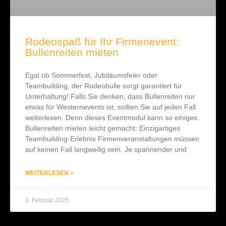
Rodeospaß für Ihr Firmenevent:
Bullenreiten mieten
Egal ob Sommerfest, Jubiläumsfeier oder
Teambuilding, der Rodeobulle sorgt garantiert für
Unterhaltung! Falls Sie denken, dass Bullenreiten nur
etwas für Westernevents ist, sollten Sie auf jeden Fall
weiterlesen. Denn dieses Eventmodul kann so einiges.
Bullenreiten mieten leicht gemacht: Einzigartiges
Teambuilding-Erlebnis Firmenveranstaltungen müssen
auf keinen Fall langweilig sein. Je spannender und
WEITERLESEN »
3. Februar 2025