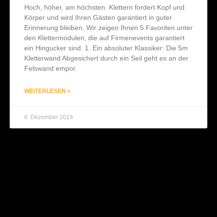
Hoch, höher, am höchsten. Klettern fordert Kopf und
Körper und wird Ihren Gästen garantiert in guter
Erinnerung bleiben. Wir zeigen Ihnen 5 Favoriten unter
den Klettermodulen, die auf Firmenevents garantiert
ein Hingucker sind. 1. Ein absoluter Klassiker: Die 5m
Kletterwand Abgesichert durch ein Seil geht es an der
Felswand empor.
WEITERLESEN »
6. Dezember 2024