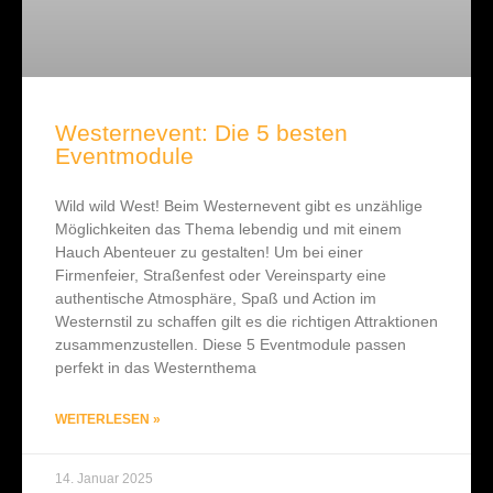
Westernevent: Die 5 besten
Eventmodule
Wild wild West! Beim Westernevent gibt es unzählige
Möglichkeiten das Thema lebendig und mit einem
Hauch Abenteuer zu gestalten! Um bei einer
Firmenfeier, Straßenfest oder Vereinsparty eine
authentische Atmosphäre, Spaß und Action im
Westernstil zu schaffen gilt es die richtigen Attraktionen
zusammenzustellen. Diese 5 Eventmodule passen
perfekt in das Westernthema
WEITERLESEN »
14. Januar 2025