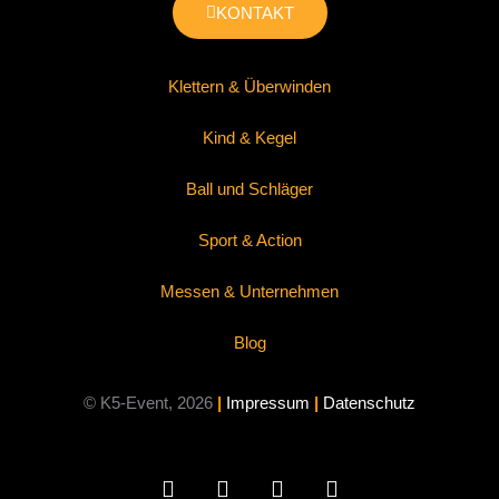
KONTAKT
Klettern & Überwinden
Kind & Kegel
Ball und Schläger
Sport & Action
Messen & Unternehmen
Blog
© K5-Event, 2026
|
Impressum
|
Datenschutz
F
W
I
X
a
h
n
i