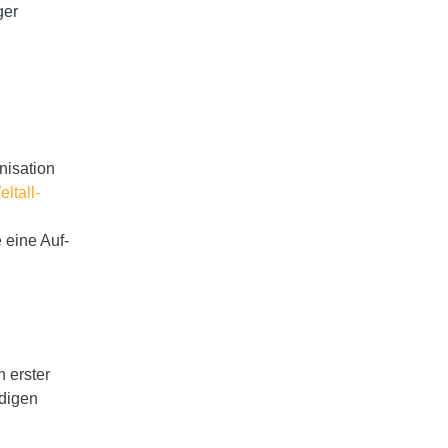
ger
nisation
ltall-
 eine Auf-
 erster
ndigen