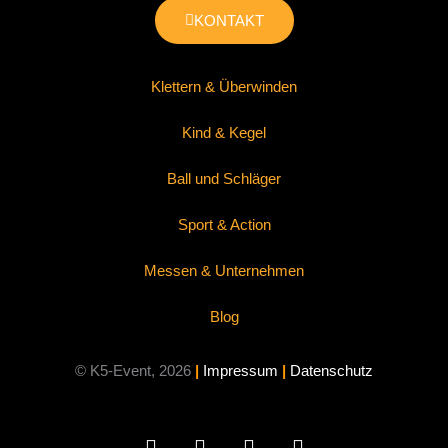
KONTAKT
Klettern & Überwinden
Kind & Kegel
Ball und Schläger
Sport & Action
Messen & Unternehmen
Blog
© K5-Event, 2026
|
Impressum
|
Datenschutz
F
W
I
X